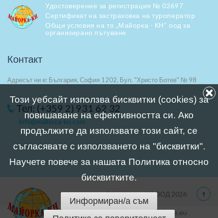
Удостоверение за регистрация № 02697
Сертификат на застраховка на туроператор
Общи условия на то „Майорка - КН“ оод за
организирано пътуване
Контакт
Адресът ни е: България, София 1202, Бул. "Христо Ботев" № 98
Този уебсайт използва бисквитки (cookies) за
Тел: (+359 2) 931 62 32
повишаване на ефективността си. Ако
info@mallorca-kn.com
продължите да използвате този сайт, се
съгласявате с използването на "бисквитки".
Научете повече за нашата Политика относно
бисквитките.
© Майорка–КН ООД 2026
Информиран/а съм
Website: internet-page.eu