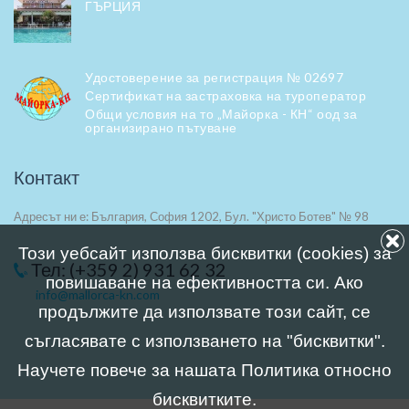
ГЪРЦИЯ
Удостоверение за регистрация № 02697
Сертификат на застраховка на туроператор
Общи условия на то „Майорка - КН“ оод за
организирано пътуване
Контакт
Адресът ни е: България, София 1202, Бул. "Христо Ботев" № 98
Този уебсайт използва бисквитки (cookies) за
Тел: (+359 2) 931 62 32
повишаване на ефективността си. Ако
info@mallorca-kn.com
продължите да използвате този сайт, се
съгласявате с използването на "бисквитки".
Научете повече за нашата Политика относно
бисквитките.