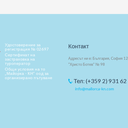
Удостоверение за
Контакт
регистрация № 02697
Сертификат на
Адресът ни е: България, София 12
застраховка на
туроператор
"Христо Ботев" № 98
Общи условия на то
„Майорка - КН“ оод за
организирано пътуване
Тел: (+359 2) 931 62
info@mallorca-kn.com