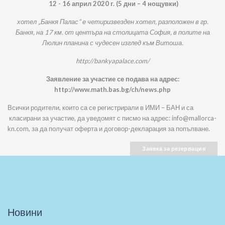
12 - 1
6 април 2020 г. (5 дни – 4 нощувки)
хотел „Банкя Палас” е четиризвезден хотел, разположен в гр.
Банкя, на 17 км. от центъра на столицата София, в полите на
Люлин планина с чудесен изглед към Витоша.
http://bankyapalace.com/
Заявление за участие се подава на адрес:
http://www.math.bas.bg/ch/news.php
Всички родители, които са се регистрирали в ИМИ – БАН и са
класирани за участие, да уведомят с писмо на адрес: info@mallorca-
kn.com, за да получат оферта и договор-декларация за попълване.
Заявка за резервация
Новини