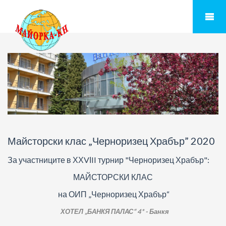
Майсторски клас „Черноризец Храбър” 2020
За участниците в ХХVІII турнир "Черноризец Храбър":
МАЙСТОРСКИ КЛАС
на ОИП „Черноризец Храбър“
ХОТЕЛ „БАНКЯ ПАЛАС“ 4* - Банкя