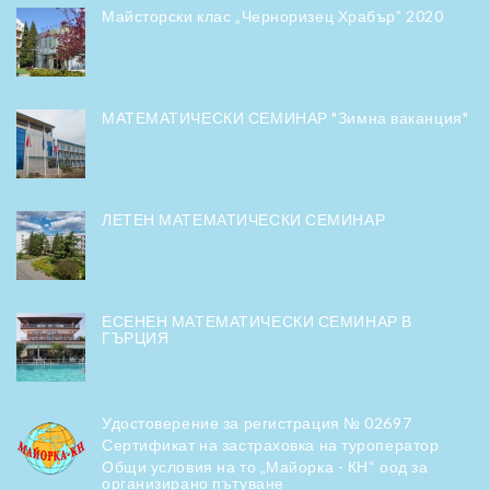
Майсторски клас „Черноризец Храбър” 2020
МАТЕМАТИЧЕСКИ СЕМИНАР "Зимна ваканция"
ЛЕТЕН МАТЕМАТИЧЕСКИ СЕМИНАР
ЕСЕНЕН МАТЕМАТИЧЕСКИ СЕМИНАР В
ГЪРЦИЯ
Удостоверение за регистрация № 02697
Сертификат на застраховка на туроператор
Общи условия на то „Майорка - КН“ оод за
организирано пътуване