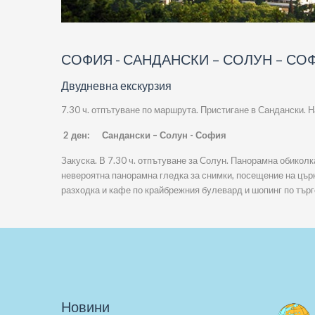
СОФИЯ - САНДАНСКИ – СОЛУН – СО
Двудневна екскурзия
7.30 ч. отпътуване по маршрута. Пристигане в Сандански. 
2 ден: Сандански – Солун - София
Закуска. В 7.30 ч. отпътуване за Солун. Панорамна обиколк
невероятна панорамна гледка за снимки, посещение на цър
разходка и кафе по крайбрежния булевард и шопинг по тър
Новини