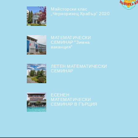
Майсторски клас
„Черноризец Храбър” 2020
МАТЕМАТИЧЕСКИ
СЕМИНАР "Зимна
ваканция"
ЛЕТЕН МАТЕМАТИЧЕСКИ
СЕМИНАР
ЕСЕНЕН
МАТЕМАТИЧЕСКИ
СЕМИНАР В ГЪРЦИЯ