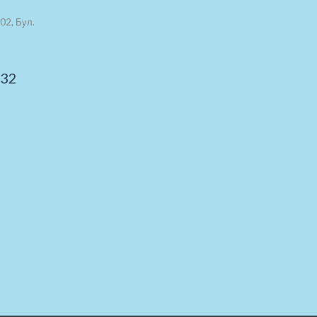
02, Бул.
 32