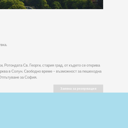
вка.
 Ротондата Св. Георги, стария град, от където се открива
ърква в Солун. Свободно време – възможност за пешеходна
 Отпътуване за София.
Заявка за резервация