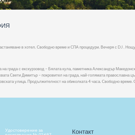
ФИЯ
Настаняване в хотел. Свободно време и СПА процедури. Вечеря с DJ . Нощу
а на града с екскурзовод – Бялата кула, паметника Александър Македонски,
квата Свети Димитър – покровител на града, най-голямата православна ц
говската улица. Продължителност на обиколката 4 часа. Свободно време.
Удостоверение за
Контакт
регистрация № 02697