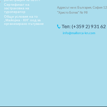
Сертификат на
Адресът ни е: България, София 12
застраховка на
туроператор
"Христо Ботев" № 98
Общи условия на то
„Майорка - КН“ оод за
организирано пътуване
Тел: (+359 2) 931 62
info@mallorca-kn.com